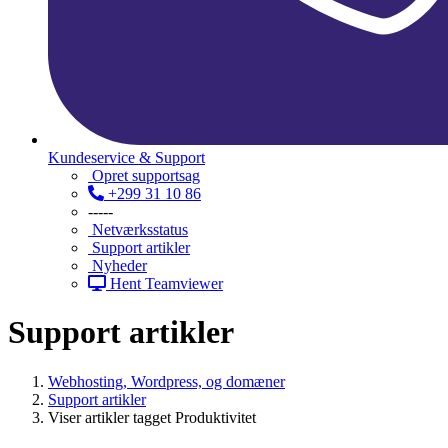
Kundeservice & Support
Opret supportsag
+299 31 10 86
-----
Netværksstatus
Support artikler
Nyheder
Hent Teamviewer
Support artikler
Webhosting, Wordpress, og domæner
Support artikler
Viser artikler tagget Produktivitet