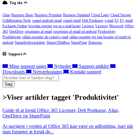
Tag sky
Alias
Business Basic
Business Premium
Business Standard
Cloud Lager
Cloud Storage
Collaboration Tools
cpanel android email
cpanel email
Delt Postkasse
e-mail
E3
E5
email
Exchange Online
hvordan opretter jeg en e-mail konto
Licenser
Licenses
Microsoft
Office
365
OneDrive
opsætning af email
opsætning af email på android
Productivity
Produktivitet
sådan opsætter du cpanel e-mail
sådan opsætter jeg min hosting.gl email på
android
Samarbejdsværktøjer
Shared Mailbox
SharePoint
Teamsites
Support
Mine support sager
Nyheder
Support artikler
Downloads
Netværksstatus
Kontakt support
Søg
>Viser artikler tagget 'Produktivitet'
Guide til at forstå Office 365 Licenser, Delt Postkasse, Alias,
OneDrive og SharePoint
At navigere i verden af Office 365 kan være en udfordring, især når
man forsøger at forstå de...