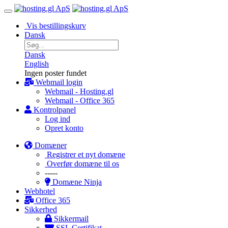
Vis bestillingskurv
Dansk
Dansk
English
Ingen poster fundet
Webmail login
Webmail - Hosting.gl
Webmail - Office 365
Kontrolpanel
Log ind
Opret konto
Domæner
Registrer et nyt domæne
Overfør domæne til os
-----
Domæne Ninja
Webhotel
Office 365
Sikkerhed
Sikkermail
SSL Certifikat