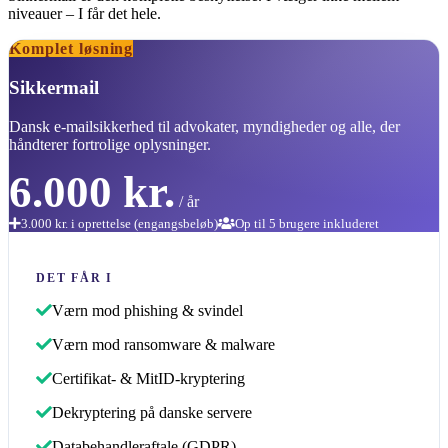
niveauer – I får det hele.
Komplet løsning
Sikkermail
Dansk e-mailsikkerhed til advokater, myndigheder og alle, der
håndterer fortrolige oplysninger.
6.000 kr.
/ år
3.000 kr. i oprettelse (engangsbeløb)
Op til 5 brugere inkluderet
DET FÅR I
Værn mod phishing & svindel
Værn mod ransomware & malware
Certifikat- & MitID-kryptering
Dekryptering på danske servere
Databehandleraftale (GDPR)