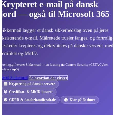
Krypteret e-mail på dansk
jord — også til Microsoft 365
Sikkermail lægger et dansk sikkerhedslag oven på jeres
eksisterende e-mail. Målrettede trusler fanges, og fortrolige
beskeder krypteres og dekrypteres på danske servere, med
certifikat og MitID.
Hosting.gl leverer Sikkermail — en løsning fra Centera Security (CETA Cyber
Defence ApS).
Bestil Sikkermail
Se hvordan det virker
Kryptering på danske servere
Certifikat- & MitID-baseret
GDPR & databehandleraftale
Klar på få timer