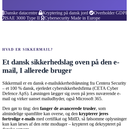
Danske datacentre
Kryptering på dansk jord
Overholder GDPR
ISAE 3000 Type II
Cybersecurity Made in Europe
HVAD ER SIKKERMAIL?
Et dansk sikkerhedslag oven på den e-
mail, I allerede bruger
Sikkermail er en dansk e-mailsikkerhedsløsning fra Centera Security
– et 100 % dansk, ejerledet cybersikkerhedsfirma (CETA Cyber
Defence ApS). Løsningen lægger sig oven på jeres nuværende e-
mail og virker uanset mailudbyder, også Microsoft 365.
Den gør to ting: den
fanger de avancerede trusler
, som
almindelige spamfiltre kan overse, og den
krypterer jeres
fortrolige e-mails
med certifikat og MitID, så følsomme oplysninger
kun kan læses af den rette modtager – krypteret og dekrypteret på