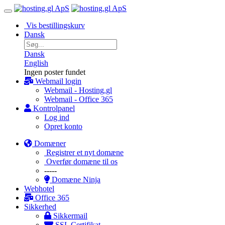
Vis bestillingskurv
Dansk
Dansk
English
Ingen poster fundet
Webmail login
Webmail - Hosting.gl
Webmail - Office 365
Kontrolpanel
Log ind
Opret konto
Domæner
Registrer et nyt domæne
Overfør domæne til os
-----
Domæne Ninja
Webhotel
Office 365
Sikkerhed
Sikkermail
SSL Certifikat