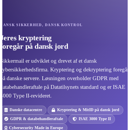
DANSK SIKKERHED, DANSK KONTROL
Jeres kryptering
foregår på dansk jord
Sikkermail er udviklet og drevet af et dansk
cybersikkerhedsfirma. Kryptering og dekryptering foregår
på danske servere. Løsningen overholder GDPR med
databehandleraftale på Datatilsynets standard og er ISAE
3000 Type II-revideret.
Danske datacentre
Kryptering & MitID på dansk jord
GDPR & databehandleraftale
ISAE 3000 Type II
Cybersecurity Made in Europe