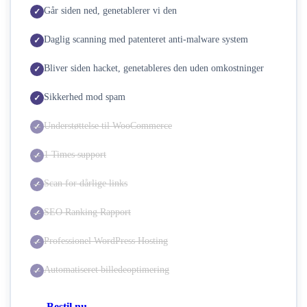
Går siden ned, genetablerer vi den
Daglig scanning med patenteret anti-malware system
Bliver siden hacket, genetableres den uden omkostninger
Sikkerhed mod spam
Understøttelse til WooCommerce
1 Times support
Scan for dårlige links
SEO Ranking Rapport
Professionel WordPress Hosting
Automatiseret billedeoptimering
Bestil nu