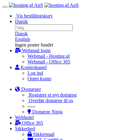
Vis bestillingskurv
Dansk
Dansk
English
Ingen poster fundet
Webmail login
Webmail - Hosting.gl
Webmail - Office 365
Kontrolpanel
Log ind
Opret konto
Domæner
Registrer et nyt domæne
Overfør domæne til os
-----
Domæne Ninja
Webhotel
Office 365
Sikkerhed
Sikkermail
SSL Certifikat