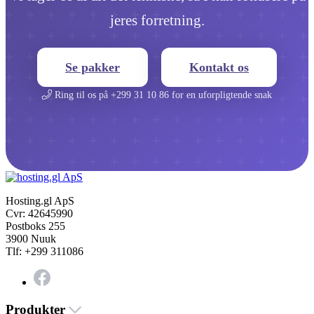
jeres forretning.
Se pakker
Kontakt os
Ring til os på +299 31 10 86 for en uforpligtende snak
Hosting.gl ApS
Cvr: 42645990
Postboks 255
3900 Nuuk
Tlf: +299 311086
Produkter