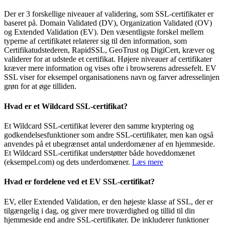
Der er 3 forskellige niveauer af validering, som SSL-certifikater er
baseret på. Domain Validated (DV), Organization Validated (OV)
og Extended Validation (EV). Den væsentligste forskel mellem
typerne af certifikatet relaterer sig til den information, som
Certifikatudstederen, RapidSSL, GeoTrust og DigiCert, kræver og
validerer for at udstede et certifikat. Højere niveauer af certifikater
kræver mere information og vises ofte i browserens adressefelt. EV
SSL viser for eksempel organisationens navn og farver adresselinjen
grøn for at øge tilliden.
Hvad er et Wildcard SSL-certifikat?
Et Wildcard SSL-certifikat leverer den samme kryptering og
godkendelsesfunktioner som andre SSL-certifikater, men kan også
anvendes på et ubegrænset antal underdomæner af en hjemmeside.
Et Wildcard SSL-certifikat understøtter både hoveddomænet
(eksempel.com) og dets underdomæner.
Læs mere
Hvad er fordelene ved et EV SSL-certifikat?
EV, eller Extended Validation, er den højeste klasse af SSL, der er
tilgængelig i dag, og giver mere troværdighed og tillid til din
hjemmeside end andre SSL-certifikater. De inkluderer funktioner