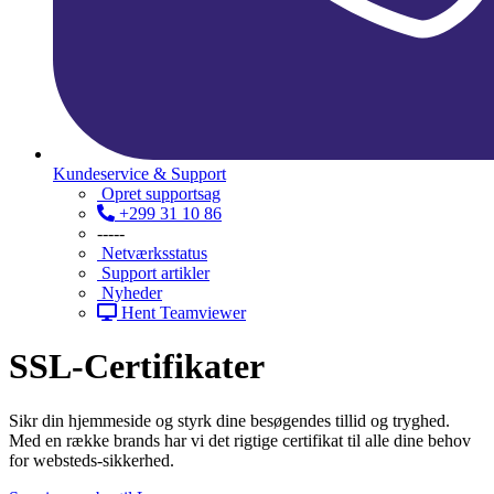
Kundeservice & Support
Opret supportsag
+299 31 10 86
-----
Netværksstatus
Support artikler
Nyheder
Hent Teamviewer
SSL-Certifikater
Sikr din hjemmeside og styrk dine besøgendes tillid og tryghed.
Med en række brands har vi det rigtige certifikat til alle dine behov
for websteds-sikkerhed.