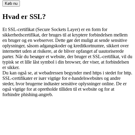
Køb nu
Hvad er SSL?
Et SSL-certifikat (Secure Sockets Layer) er en form for
sikkerhedscertifikat, der bruges til at kryptere forbindelsen mellem
en bruger og en webserver. Dette gør det muligt at sende sensitive
oplysninger, såsom adgangskoder og kreditkortnumre, sikkert over
internettet uden at risikere, at de bliver opfanget af uautoriserede
parter. Når du besøger et website, der bruger et SSL-certifikat, vil du
typisk se et lille låst symbol i din browser, der viser, at forbindelsen
er sikker.
Du kan også se, at webadressen begynder med https i stedet for http.
SSL-certifikater er især vigtige for e-handelswebsites og andre
steder, hvor brugerne indtaster sensitive oplysninger online. De er
også vigtige for at opretholde tilliden til et website og for at
forhindre phishing-angreb.