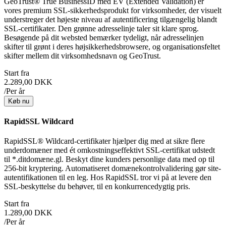
GeoTrust® True BusinessID med EV (Extended Validation) er
vores premium SSL-sikkerhedsprodukt for virksomheder, der visuelt
understreger det højeste niveau af autentificering tilgængelig blandt
SSL-certifikater. Den grønne adresselinje taler sit klare sprog.
Besøgende på dit websted bemærker tydeligt, når adresselinjen
skifter til grønt i deres højsikkerhedsbrowsere, og organisationsfeltet
skifter mellem dit virksomhedsnavn og GeoTrust.
Start fra
2.289,00 DKK
/Per år
Køb nu
RapidSSL Wildcard
RapidSSL® Wildcard-certifikater hjælper dig med at sikre flere
underdomæner med ét omkostningseffektivt SSL-certifikat udstedt
til *.ditdomæne.gl. Beskyt dine kunders personlige data med op til
256-bit kryptering. Automatiseret domænekontrolvalidering gør site-
autentifikationen til en leg. Hos RapidSSL tror vi på at levere den
SSL-beskyttelse du behøver, til en konkurrencedygtig pris.
Start fra
1.289,00 DKK
/Per år