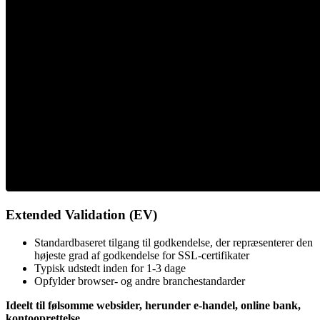
Extended Validation (EV)
Standardbaseret tilgang til godkendelse, der repræsenterer den
højeste grad af godkendelse for SSL-certifikater
Typisk udstedt inden for 1-3 dage
Opfylder browser- og andre branchestandarder
Ideelt til følsomme websider, herunder e-handel, online bank,
kontooprettelse