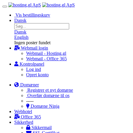
Vis bestillingskurv
Dansk
Dansk
English
Ingen poster fundet
Webmail login
Webmail - Hosting.gl
Webmail - Office 365
Kontrolpanel
Log ind
Opret konto
Domæner
Registrer et nyt domæne
Overfør domæne til os
-----
Domæne Ninja
Webhotel
Office 365
Sikkerhed
Sikkermail
SSL Certifikat