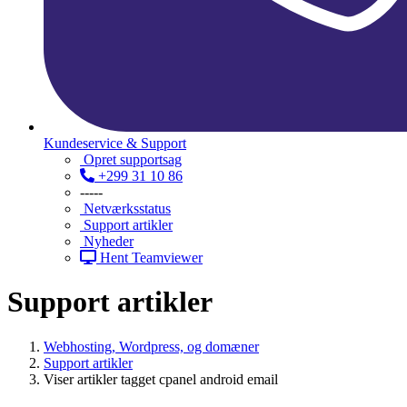
Kundeservice & Support
Opret supportsag
+299 31 10 86
-----
Netværksstatus
Support artikler
Nyheder
Hent Teamviewer
Support artikler
Webhosting, Wordpress, og domæner
Support artikler
Viser artikler tagget cpanel android email