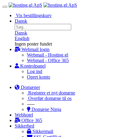
Vis bestillingskurv
Dansk
Dansk
English
Ingen poster fundet
Webmail login
Webmail - Hosting.gl
Webmail - Office 365
Kontrolpanel
Log ind
Opret konto
Domæner
Registrer et nyt domæne
Overfør domæne til os
-----
Domæne Ninja
Webhotel
Office 365
Sikkerhed
Sikkermail
SSL Certifikat