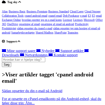
Tag sky
Alias
Business Basic
Business Premium
Business Standard
Cloud Lager
Cloud Storage
Collaboration Tools
cpanel android email
cpanel email
Delt Postkasse
e-mail
E3
E5
email
Exchange Online
hvordan opretter jeg en e-mail konto
Licenser
Licenses
Microsoft
Office
365
OneDrive
opsætning af email
opsætning af email på android
Productivity
Produktivitet
sådan opsætter du cpanel e-mail
sådan opsætter jeg min hosting.gl email på
android
Samarbejdsværktøjer
Shared Mailbox
SharePoint
Teamsites
Support
Mine support sager
Nyheder
Support artikler
Downloads
Netværksstatus
Kontakt support
Søg
>Viser artikler tagget 'cpanel android
email'
Sådan opsætter du din e-mail på Android
For at opsætte en cPanel-emailkonto på din Android-enhed, skal du
følge disse trin: Åbn...