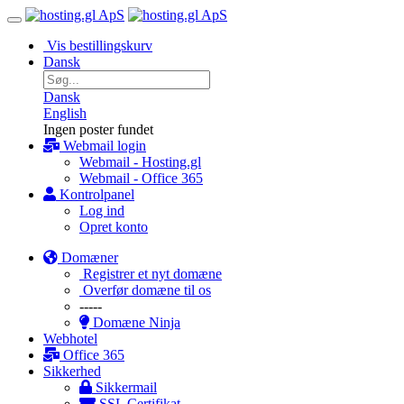
Vis bestillingskurv
Dansk
Dansk
English
Ingen poster fundet
Webmail login
Webmail - Hosting.gl
Webmail - Office 365
Kontrolpanel
Log ind
Opret konto
Domæner
Registrer et nyt domæne
Overfør domæne til os
-----
Domæne Ninja
Webhotel
Office 365
Sikkerhed
Sikkermail
SSL Certifikat