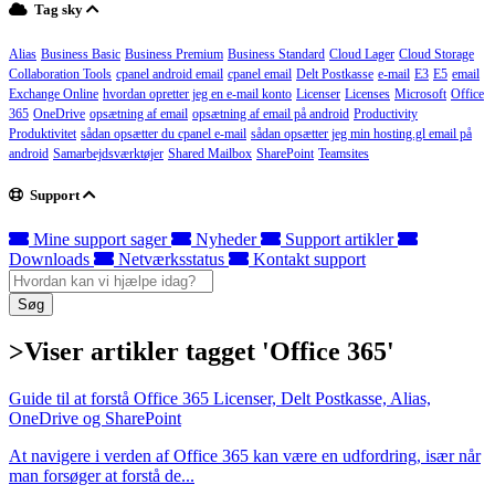
Tag sky
Alias
Business Basic
Business Premium
Business Standard
Cloud Lager
Cloud Storage
Collaboration Tools
cpanel android email
cpanel email
Delt Postkasse
e-mail
E3
E5
email
Exchange Online
hvordan opretter jeg en e-mail konto
Licenser
Licenses
Microsoft
Office
365
OneDrive
opsætning af email
opsætning af email på android
Productivity
Produktivitet
sådan opsætter du cpanel e-mail
sådan opsætter jeg min hosting.gl email på
android
Samarbejdsværktøjer
Shared Mailbox
SharePoint
Teamsites
Support
Mine support sager
Nyheder
Support artikler
Downloads
Netværksstatus
Kontakt support
Søg
>Viser artikler tagget 'Office 365'
Guide til at forstå Office 365 Licenser, Delt Postkasse, Alias,
OneDrive og SharePoint
At navigere i verden af Office 365 kan være en udfordring, især når
man forsøger at forstå de...