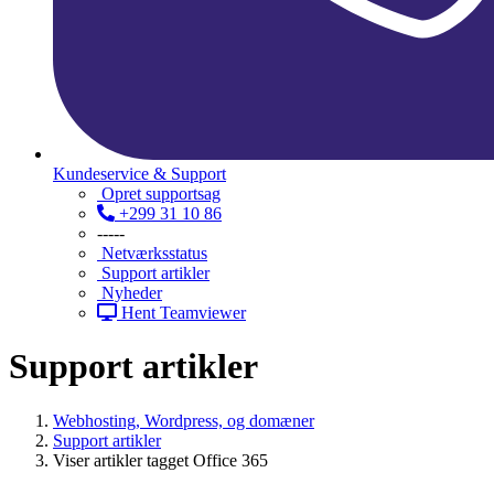
Kundeservice & Support
Opret supportsag
+299 31 10 86
-----
Netværksstatus
Support artikler
Nyheder
Hent Teamviewer
Support artikler
Webhosting, Wordpress, og domæner
Support artikler
Viser artikler tagget Office 365