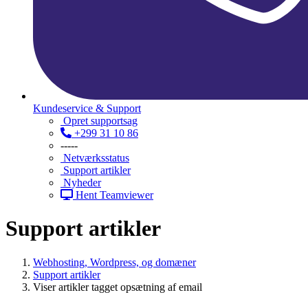
Kundeservice & Support
Opret supportsag
+299 31 10 86
-----
Netværksstatus
Support artikler
Nyheder
Hent Teamviewer
Support artikler
Webhosting, Wordpress, og domæner
Support artikler
Viser artikler tagget opsætning af email