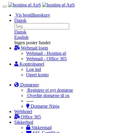
Vis bestillingskurv
Dansk
Dansk
English
Ingen poster fundet
Webmail login
Webmail - Hosting.gl
Webmail - Office 365
Kontrolpanel
Log ind
Opret konto
Domæner
Registrer et nyt domæne
Overfør domæne til os
-----
Domæne Ninja
Webhotel
Office 365
Sikkerhed
Sikkermail
SSL Certifikat