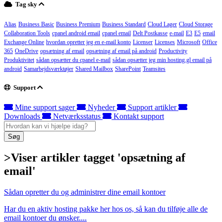
Tag sky
Alias
Business Basic
Business Premium
Business Standard
Cloud Lager
Cloud Storage
Collaboration Tools
cpanel android email
cpanel email
Delt Postkasse
e-mail
E3
E5
email
Exchange Online
hvordan opretter jeg en e-mail konto
Licenser
Licenses
Microsoft
Office
365
OneDrive
opsætning af email
opsætning af email på android
Productivity
Produktivitet
sådan opsætter du cpanel e-mail
sådan opsætter jeg min hosting.gl email på
android
Samarbejdsværktøjer
Shared Mailbox
SharePoint
Teamsites
Support
Mine support sager
Nyheder
Support artikler
Downloads
Netværksstatus
Kontakt support
Søg
>Viser artikler tagget 'opsætning af
email'
Sådan opretter du og administrer dine email kontoer
Har du en aktiv hosting pakke her hos os, så kan du tilføje alle de
email kontoer du ønsker....