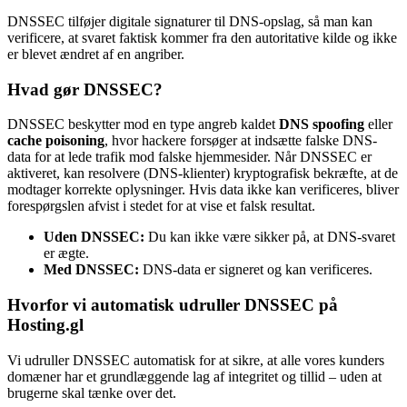
DNSSEC tilføjer digitale signaturer til DNS-opslag, så man kan
verificere, at svaret faktisk kommer fra den autoritative kilde og ikke
er blevet ændret af en angriber.
Hvad gør DNSSEC?
DNSSEC beskytter mod en type angreb kaldet
DNS spoofing
eller
cache poisoning
, hvor hackere forsøger at indsætte falske DNS-
data for at lede trafik mod falske hjemmesider. Når DNSSEC er
aktiveret, kan resolvere (DNS-klienter) kryptografisk bekræfte, at de
modtager korrekte oplysninger. Hvis data ikke kan verificeres, bliver
forespørgslen afvist i stedet for at vise et falsk resultat.
Uden DNSSEC:
Du kan ikke være sikker på, at DNS-svaret
er ægte.
Med DNSSEC:
DNS-data er signeret og kan verificeres.
Hvorfor vi automatisk udruller DNSSEC på
Hosting.gl
Vi udruller DNSSEC automatisk for at sikre, at alle vores kunders
domæner har et grundlæggende lag af integritet og tillid – uden at
brugerne skal tænke over det.