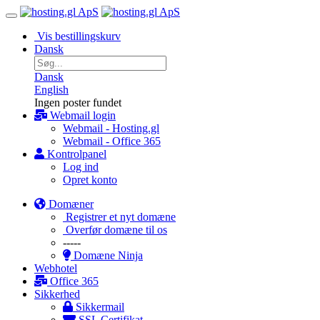
Vis bestillingskurv
Dansk
Dansk
English
Ingen poster fundet
Webmail login
Webmail - Hosting.gl
Webmail - Office 365
Kontrolpanel
Log ind
Opret konto
Domæner
Registrer et nyt domæne
Overfør domæne til os
-----
Domæne Ninja
Webhotel
Office 365
Sikkerhed
Sikkermail
SSL Certifikat