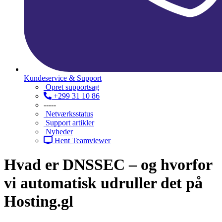
Kundeservice & Support
Opret supportsag
+299 31 10 86
-----
Netværksstatus
Support artikler
Nyheder
Hent Teamviewer
Hvad er DNSSEC – og hvorfor
vi automatisk udruller det på
Hosting.gl