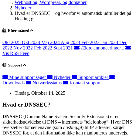
Webhosting, Wordpress, og domæner
Nyheder
Hvad er DNSSEC – og hvorfor vi automatisk udruller det på
Hosting.gl
Efter måned
Okt 2025
Okt 2024
Maj 2024
Aug 2023
Feb 2023
Jan 2023
Dec
2022
Nov 2022
Feb 2022
Sept 2021
Ældre annonceringer...
Vis RSS Feed
Support
Mine support sager
Nyheder
Support artikler
Downloads
Netværksstatus
Kontakt support
Tirsdag, Oktober 14, 2025
Hvad er DNSSEC?
DNSSEC
(Domain Name System Security Extensions) er en
sikkerhedsudvidelse til DNS – internettets “telefonbog”. Hvor DNS
oversætter domænenavne (som
hosting.gl
) til IP-adresser, sørger
DNSSEC for, at den information ikke kan manipuleres undervejs.