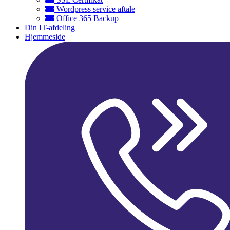
Wordpress service aftale
Office 365 Backup
Din IT-afdeling
Hjemmeside