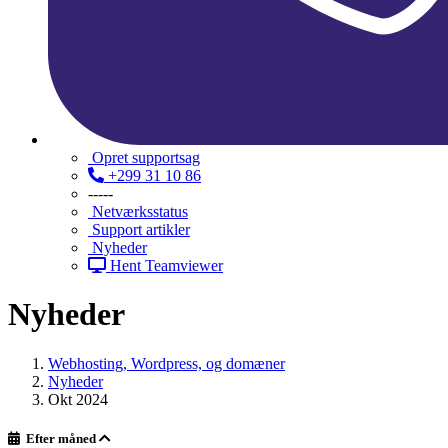
Opret supportsag
+299 31 10 86
-----
Netværksstatus
Support artikler
Nyheder
Hent Teamviewer
Nyheder
Webhosting, Wordpress, og domæner
Nyheder
Okt 2024
Efter måned