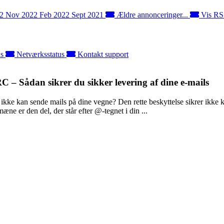
22
Nov 2022
Feb 2022
Sept 2021
Ældre annonceringer...
Vis RS
ds
Netværksstatus
Kontakt support
 Sådan sikrer du sikker levering af dine e-mails
kke kan sende mails på dine vegne? Den rette beskyttelse sikrer ikke ku
ne er den del, der står efter @-tegnet i din ...