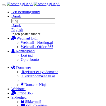
Vis bestillingskurv
Dansk
Dansk
English
Ingen poster fundet
Webmail login
Webmail - Hosting.gl
Webmail - Office 365
Kontrolpanel
Log ind
Opret konto
Domæner
Registrer et nyt domæne
Overfør domæne til os
-----
Domæne Ninja
Webhotel
Office 365
Sikkerhed
Sikkermail
SSL Certifikat