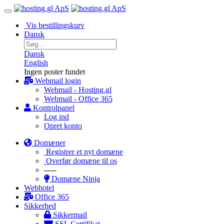
Vis bestillingskurv
Dansk
Dansk
English
Ingen poster fundet
Webmail login
Webmail - Hosting.gl
Webmail - Office 365
Kontrolpanel
Log ind
Opret konto
Domæner
Registrer et nyt domæne
Overfør domæne til os
-----
Domæne Ninja
Webhotel
Office 365
Sikkerhed
Sikkermail
SSL Certifikat