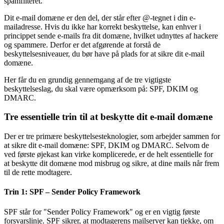
spamfilteret.
Dit e-mail domæne er den del, der står efter @-tegnet i din e-
mailadresse. Hvis du ikke har korrekt beskyttelse, kan enhver i
princippet sende e-mails fra dit domæne, hvilket udnyttes af hackere
og spammere. Derfor er det afgørende at forstå de
beskyttelsesniveauer, du bør have på plads for at sikre dit e-mail
domæne.
Her får du en grundig gennemgang af de tre vigtigste
beskyttelseslag, du skal være opmærksom på: SPF, DKIM og
DMARC.
Tre essentielle trin til at beskytte dit e-mail domæne
Der er tre primære beskyttelsesteknologier, som arbejder sammen for
at sikre dit e-mail domæne: SPF, DKIM og DMARC. Selvom de
ved første øjekast kan virke komplicerede, er de helt essentielle for
at beskytte dit domæne mod misbrug og sikre, at dine mails når frem
til de rette modtagere.
Trin 1: SPF – Sender Policy Framework
SPF står for "Sender Policy Framework" og er en vigtig første
forsvarslinje. SPF sikrer, at modtagerens mailserver kan tjekke, om