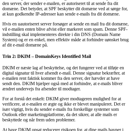
den server, der sender e-mailen, er autoriseret til at sende fra dit
domæne. Det betyder, at SPF beskytter dit domæne ved at sørge for,
at kun godkendte IP-adresser kan sende e-mails fra dit domæne.
Hvis en uautoriseret server forsøger at sende en mail fra dit domæne,
vil e-mailen enten blive afvist eller markeret som spam. Denne SPF-
indstilling skal implementeres direkte i din DNS (Domain Name
System) og er en enkel, men effektiv måde at forhindre uønsket brug
af dit e-mail domæne på.
Trin 2: DKIM – DomainKeys Identified Mail
DKIM er næste lag af beskyttelse, og det fungerer ved at tilføje en
digital signatur til hver afsendt e-mail. Denne signatur bekræfter, at
e-mailen rent faktisk kommer fra den server, der hævder at have
sendt den. DKIM hjælper også med at forhindre, at e-mails bliver
ændret undervejs fra afsender til modtager.
For at forstå det enkelt: DKIM giver modtageren mulighed for at
verificere, at e-mailen er ægte og ikke er blevet manipuleret. Det er
især vigtigt, hvis du sender e-mails fra forskellige systemer som
Outlook eller marketingplatforme, da det sikrer, at alle mails er
beskyttede og når frem uden problemer.
At have DKIM opsat reducerer risikoen for, at dine mails havner i