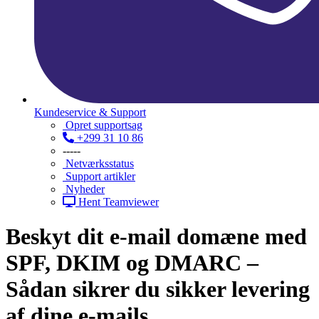
Kundeservice & Support
Opret supportsag
+299 31 10 86
-----
Netværksstatus
Support artikler
Nyheder
Hent Teamviewer
Beskyt dit e-mail domæne med
SPF, DKIM og DMARC –
Sådan sikrer du sikker levering
af dine e-mails