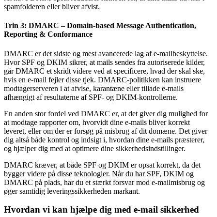
spamfolderen eller bliver afvist.
Trin 3: DMARC – Domain-based Message Authentication,
Reporting & Conformance
DMARC er det sidste og mest avancerede lag af e-mailbeskyttelse.
Hvor SPF og DKIM sikrer, at mails sendes fra autoriserede kilder,
går DMARC et skridt videre ved at specificere, hvad der skal ske,
hvis en e-mail fejler disse tjek. DMARC-politikken kan instruere
modtagerserveren i at afvise, karantæne eller tillade e-mails
afhængigt af resultaterne af SPF- og DKIM-kontrollerne.
En anden stor fordel ved DMARC er, at det giver dig mulighed for
at modtage rapporter om, hvorvidt dine e-mails bliver korrekt
leveret, eller om der er forsøg på misbrug af dit domæne. Det giver
dig altså både kontrol og indsigt i, hvordan dine e-mails præsterer,
og hjælper dig med at optimere dine sikkerhedsindstillinger.
DMARC kræver, at både SPF og DKIM er opsat korrekt, da det
bygger videre på disse teknologier. Når du har SPF, DKIM og
DMARC på plads, har du et stærkt forsvar mod e-mailmisbrug og
øger samtidig leveringssikkerheden markant.
Hvordan vi kan hjælpe dig med e-mail sikkerhed