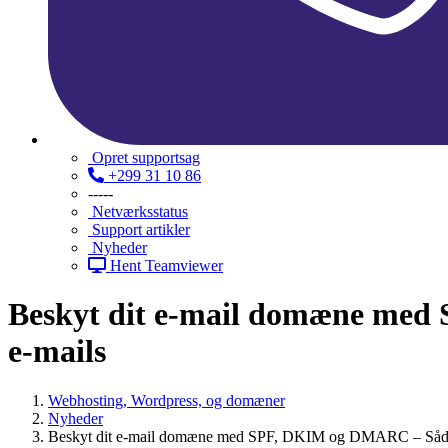
Opret supportsag
+299 31 10 86
-----
Netværksstatus
Support artikler
Nyheder
Hent Teamviewer
Beskyt dit e-mail domæne med 
e-mails
Webhosting, Wordpress, og domæner
Nyheder
Beskyt dit e-mail domæne med SPF, DKIM og DMARC – Sådan si