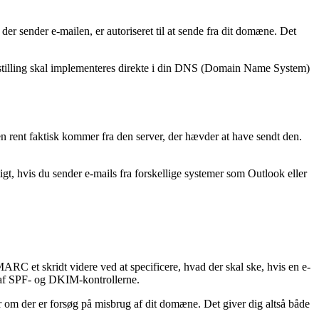
er sender e-mailen, er autoriseret til at sende fra dit domæne. Det
ndstilling skal implementeres direkte i din DNS (Domain Name System)
len rent faktisk kommer fra den server, der hævder at have sendt den.
igt, hvis du sender e-mails fra forskellige systemer som Outlook eller
RC et skridt videre ved at specificere, hvad der skal ske, hvis en e-
ne af SPF- og DKIM-kontrollerne.
r om der er forsøg på misbrug af dit domæne. Det giver dig altså både