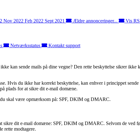
22
Nov 2022
Feb 2022
Sept 2021
Ældre annonceringer...
Vis RS
ds
Netværksstatus
Kontakt support
kke kan sende mails på dine vegne? Den rette beskyttelse sikrer ikke ku
sse. Hvis du ikke har korrekt beskyttelse, kan enhver i princippet send
 på plads for at sikre dit e-mail domæne.
slag, du skal være opmærksom på: SPF, DKIM og DMARC.
 at sikre dit e-mail domæne: SPF, DKIM og DMARC. Selvom de ved første 
de rette modtagere.