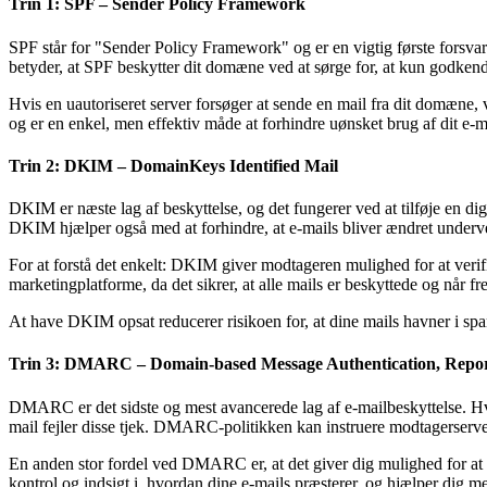
Trin 1: SPF – Sender Policy Framework
SPF står for "Sender Policy Framework" og er en vigtig første forsvars
betyder, at SPF beskytter dit domæne ved at sørge for, at kun godkend
Hvis en uautoriseret server forsøger at sende en mail fra dit domæne
og er en enkel, men effektiv måde at forhindre uønsket brug af dit e
Trin 2: DKIM – DomainKeys Identified Mail
DKIM er næste lag af beskyttelse, og det fungerer ved at tilføje en dig
DKIM hjælper også med at forhindre, at e-mails bliver ændret undervej
For at forstå det enkelt: DKIM giver modtageren mulighed for at verific
marketingplatforme, da det sikrer, at alle mails er beskyttede og når 
At have DKIM opsat reducerer risikoen for, at dine mails havner i spam
Trin 3: DMARC – Domain-based Message Authentication, Repo
DMARC er det sidste og mest avancerede lag af e-mailbeskyttelse. Hvo
mail fejler disse tjek. DMARC-politikken kan instruere modtagerserver
En anden stor fordel ved DMARC er, at det giver dig mulighed for at m
kontrol og indsigt i, hvordan dine e-mails præsterer, og hjælper dig me