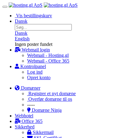
Vis bestillingskurv
Dansk
Dansk
English
Ingen poster fundet
Webmail login
Webmail - Hosting.gl
Webmail - Office 365
Kontrolpanel
Log ind
Opret konto
Domæner
Registrer et nyt domæne
Overfør domæne til os
-----
Domæne Ninja
Webhotel
Office 365
Sikkerhed
Sikkermail
SSL Certifikat