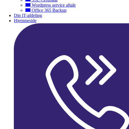
Wordpress service aftale
Office 365 Backup
Din IT-afdeling
Hjemmeside