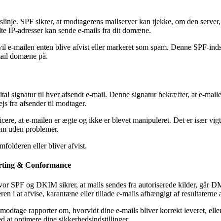
linje. SPF sikrer, at modtagerens mailserver kan tjekke, om den server, d
te IP-adresser kan sende e-mails fra dit domæne.
, vil e-mailen enten blive afvist eller markeret som spam. Denne SPF-i
-mail domæne på.
ital signatur til hver afsendt e-mail. Denne signatur bekræfter, at e-mai
s fra afsender til modtager.
ere, at e-mailen er ægte og ikke er blevet manipuleret. Det er især vigt
frem uden problemer.
folderen eller bliver afvist.
rting & Conformance
r SPF og DKIM sikrer, at mails sendes fra autoriserede kilder, går DMA
en i at afvise, karantæne eller tillade e-mails afhængigt af resultater
odtage rapporter om, hvorvidt dine e-mails bliver korrekt leveret, elle
d at optimere dine sikkerhedsindstillinger.