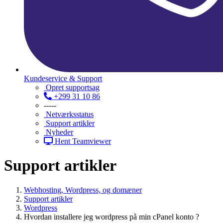
Kundeservice & Support
Opret supportsag
+299 31 10 86
-----
Netværksstatus
Support artikler
Nyheder
Hent Teamviewer
Support artikler
Webhosting, Wordpress, og domæner
Support artikler
Wordpress
Hvordan installere jeg wordpress på min cPanel konto ?