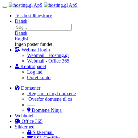
Vis bestillingskurv
Dansk
Dansk
English
Ingen poster fundet
Webmail login
Webmail - Hosting.gl
Webmail - Office 365
Kontrolpanel
Log ind
Opret konto
Domæner
Registrer et nyt domæne
Overfør domæne til os
-----
Domæne Ninja
Webhotel
Office 365
Sikkerhed
Sikkermail
SSL Certifikat