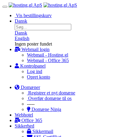
Vis bestillingskurv
Dansk
Dansk
English
Ingen poster fundet
Webmail login
Webmail - Hosting.gl
Webmail - Office 365
Kontrolpanel
Log ind
Opret konto
Domæner
Registrer et nyt domæne
Overfør domæne til os
-----
Domæne Ninja
Webhotel
Office 365
Sikkerhed
Sikkermail
SSL Certifikat