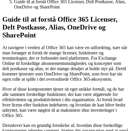
Guide til at forstå Office 365 Licenser, Delt Postkasse, Alias,
OneDrive og SharePoint
Guide til at forstå Office 365 Licenser,
Delt Postkasse, Alias, OneDrive og
SharePoint
At navigere i verden af Office 365 kan være en udfordring, især når
man forsøger at forstå de mange licenser, funktioner og
terminologier, der er forbundet med platformen. Fra Exchange
Online til forskellige abonnementsmuligheder, og koncepter som
delt postkasse og alias, er der mange detaljer at holde styr på. Dertil
kommer tjenester som OneDrive og SharePoint, som hver har sin
egen rolle at spille i det overordnede Office 365-økosystem.
Hver af disse komponenter tjener sit eget unikke formål, og de har
alle sammen forskellige funktioner, der kan være afgørende for
effektiviteten og produktiviteten i din organisation. At forstå hvad
hver licens eller funktion indebærer, og hvordan de kan blive bedst
udnyttet, kan være nøglen til at maksimere dine investeringer i
Office 365.
Derudover kan en grundig forståelse af, hvordan disse forskellige
komponenter arbejder sammen, hjælpe din organisation med at opnå