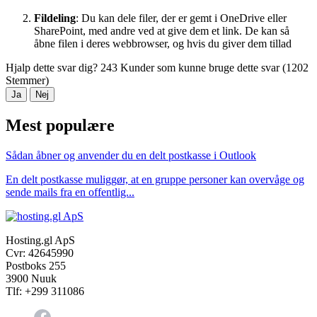
Fildeling
: Du kan dele filer, der er gemt i OneDrive eller
SharePoint, med andre ved at give dem et link. De kan så
åbne filen i deres webbrowser, og hvis du giver dem tillad
Hjalp dette svar dig?
243 Kunder som kunne bruge dette svar (1202
Stemmer)
Ja
Nej
Mest populære
Sådan åbner og anvender du en delt postkasse i Outlook
En delt postkasse muliggør, at en gruppe personer kan overvåge og
sende mails fra en offentlig...
Hosting.gl ApS
Cvr: 42645990
Postboks 255
3900 Nuuk
Tlf: +299 311086