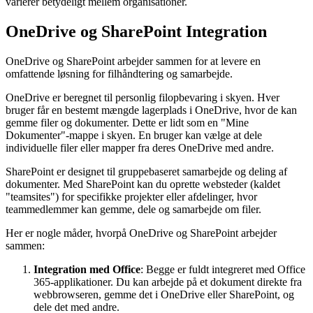
varierer betydeligt mellem organisationer.
OneDrive og SharePoint Integration
OneDrive og SharePoint arbejder sammen for at levere en
omfattende løsning for filhåndtering og samarbejde.
OneDrive er beregnet til personlig filopbevaring i skyen. Hver
bruger får en bestemt mængde lagerplads i OneDrive, hvor de kan
gemme filer og dokumenter. Dette er lidt som en "Mine
Dokumenter"-mappe i skyen. En bruger kan vælge at dele
individuelle filer eller mapper fra deres OneDrive med andre.
SharePoint er designet til gruppebaseret samarbejde og deling af
dokumenter. Med SharePoint kan du oprette websteder (kaldet
"teamsites") for specifikke projekter eller afdelinger, hvor
teammedlemmer kan gemme, dele og samarbejde om filer.
Her er nogle måder, hvorpå OneDrive og SharePoint arbejder
sammen:
Integration med Office
: Begge er fuldt integreret med Office
365-applikationer. Du kan arbejde på et dokument direkte fra
webbrowseren, gemme det i OneDrive eller SharePoint, og
dele det med andre.