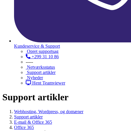
Kundeservice & Support
Opret supportsag
+299 31 10 86
-----
Netværksstatus
Support artikler
Nyheder
Hent Teamviewer
Support artikler
Webhosting, Wordpress, og domæner
Support artikler
E-mail & Office 365
Office 365